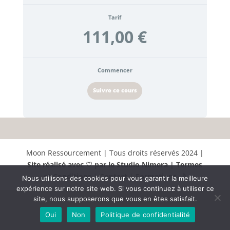
Tarif
111,00 €
Commencer
Suivre ce cours
Moon Ressourcement | Tous droits réservés 2024 |
Site réalisé avec ♡ par le Studio Nimera |
Termes
et Conditions
|
Contact
|
Formations 🌙
Nous utilisons des cookies pour vous garantir la meilleure
expérience sur notre site web. Si vous continuez à utiliser ce
site, nous supposerons que vous en êtes satisfait.
Oui
Non
Politique de confidentialité