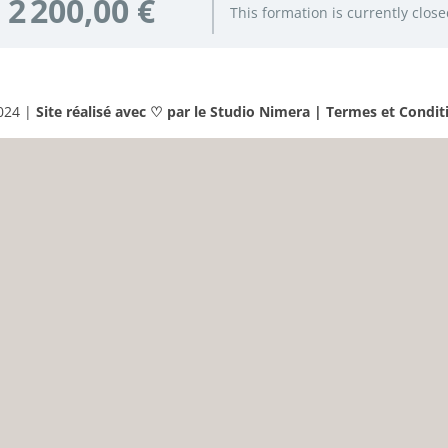
2 200,00 €
This formation is currently clos
024 |
Site réalisé avec ♡ par le Studio Nimera |
Termes et Condit