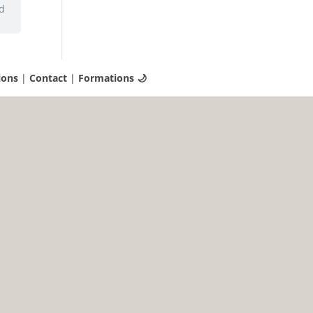
ed
ions
|
Contact
|
Formations 🌙