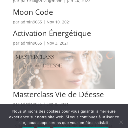
par
patricia@2021@moon
|
Jan 24, 2022
Moon Code
par
admin9065
|
Nov 10, 2021
Activation Énergétique
par
admin9065
|
Nov 3, 2021
Masterclass Vie de Déesse
par
admin9065
|
Sep 8, 2021
Nous utilisons des cookies pour vous garantir la meilleure
expérience sur notre site web. Si vous continuez à utiliser ce
Moon Ressourcement | Tous droits réservés 2024 |
site, nous supposerons que vous en êtes satisfait.
Site réalisé avec ♡ par le Studio Nimera |
Termes